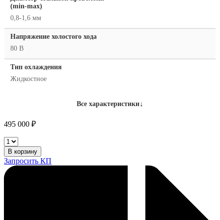
(min-max)
0,8-1,6 мм
Напряжение холостого хода
80 В
Тип охлаждения
Жидкостное
↓
Все характеристики
495 000
₽
Сварочный
полуавтомат
В корзину
Triton
Запросить КП
MIG
350P
DW
количество