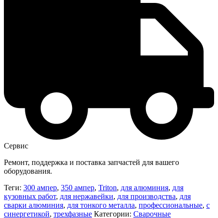
Сервис
Ремонт, поддержка и поставка запчастей для вашего
оборудования.
Теги:
300 ампер
,
350 ампер
,
Triton
,
для алюминия
,
для
кузовных работ
,
для нержавейки
,
для производства
,
для
сварки алюминия
,
для тонкого металла
,
профессиональные
,
с
синергетикой
,
трехфазные
Категории:
Сварочные