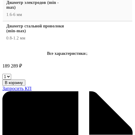
Диаметр электродов (min -
max)
1.6-6 мм
Диаметр стальной проволоки
(min-max)
0.8-1.2 мм
↓
Все характеристики
189 289
₽
Сварочный
полуавтомат
В корзину
ТСС
Запросить КП
TOP
MIG/MMA-
350F
количество