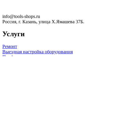
info@tools-shops.ru
Россия, г. Казань, улица Х.Ямашева 37Б.
Услуги
Ремонт
Выездная настройка оборудования
Профилактика
Информация
Доставка
Оплата
Гарантия
Документы
Политика конфиденциальнсти
Tools-Shops.RU | Сварочное оборудование и аксессуары |