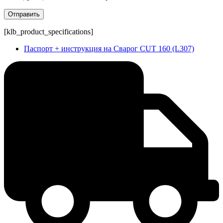
[klb_product_specifications]
Паспорт + инструкция на Сварог CUT 160 (L307)