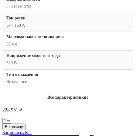
380 В (±15%)
Ток резки
30 - 160 A
Максимальная толщина реза
55 мм
Напряжение холостого хода
320 В
Тип охлаждения
Воздушное
↓
Все характеристики
228 951
₽
Сварог
CUT
В корзину
160
Запросить КП