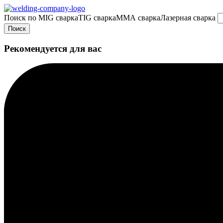
Поиск по
MIG сварка
TIG сварка
MMA сварка
Лазерная сварка
Поиск
Рекомендуется для вас