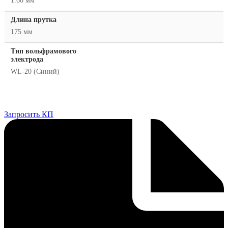
1.60 мм
Длина прутка
175 мм
Тип вольфрамового
электрода
WL-20 (Синий)
Запросить КП