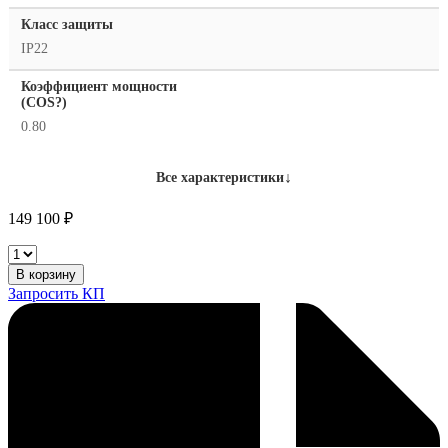
Класс защиты
IP22
Коэффициент мощности
(COS?)
0.80
↓
Все характеристики
149 100
₽
Telwin
Digital
В корзину
Puller
Запросить КП
5500
230V
количество