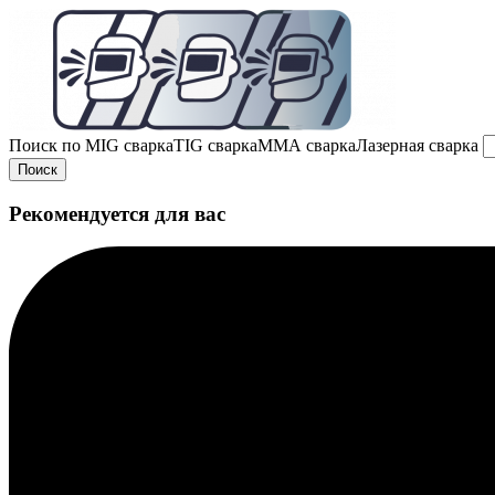
Поиск по
MIG сварка
TIG сварка
MMA сварка
Лазерная сварка
Поиск
Рекомендуется для вас