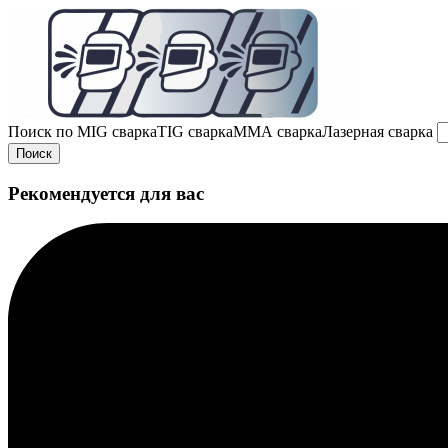
Поиск по
MIG сварка
TIG сварка
MMA сварка
Лазерная сварка
Поиск
Рекомендуется для вас