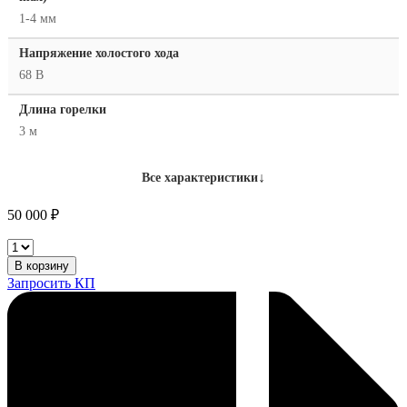
1-4 мм
Напряжение холостого хода
68 В
Длина горелки
3 м
↓
Все характеристики
50 000
₽
ТСС
PRO
В корзину
TIG/MMA-
Запросить КП
300P
AC/DC
количество