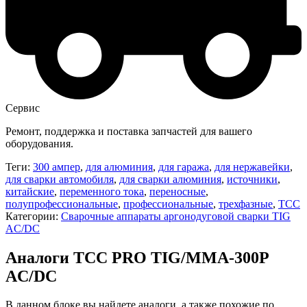
Сервис
Ремонт, поддержка и поставка запчастей для вашего
оборудования.
Теги:
300 ампер
,
для алюминия
,
для гаража
,
для нержавейки
,
для сварки автомобиля
,
для сварки алюминия
,
источники
,
китайские
,
переменного тока
,
переносные
,
полупрофессиональные
,
профессиональные
,
трехфазные
,
ТСС
Категории:
Сварочные аппараты аргонодуговой сварки TIG
AC/DC
Аналоги ТСС PRO TIG/MMA-300P
AC/DC
В данном блоке вы найдете аналоги, а также похожие по