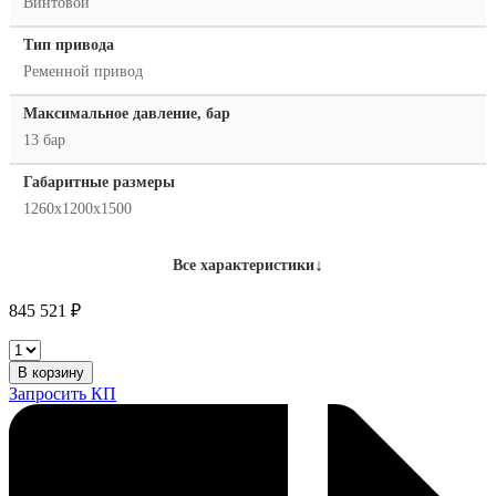
Винтовой
Тип привода
Ременной привод
Максимальное давление, бар
13 бар
Габаритные размеры
1260х1200х1500
↓
Все характеристики
845 521
₽
Винтовой
компрессор
В корзину
Remeza
Запросить КП
ВК40-
13Д
количество