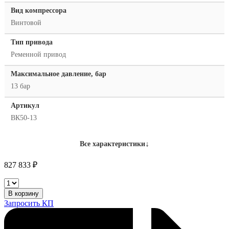
Вид компрессора
Винтовой
Тип привода
Ременной привод
Максимальное давление, бар
13 бар
Артикул
ВК50-13
↓
Все характеристики
827 833
₽
Винтовой
компрессор
В корзину
Remeza
Запросить КП
ВК50-
13
количество