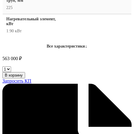
труб, мм
225
Нагревательный элемент,
кВт
1.90 кВт
↓
Все характеристики
563 000
₽
Volzhanin
ССПТ-225Э
В корзину
количество
Запросить КП