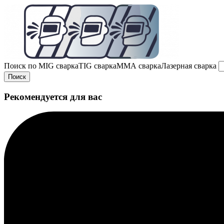
Поиск по
MIG сварка
TIG сварка
MMA сварка
Лазерная сварка
Поиск
Рекомендуется для вас